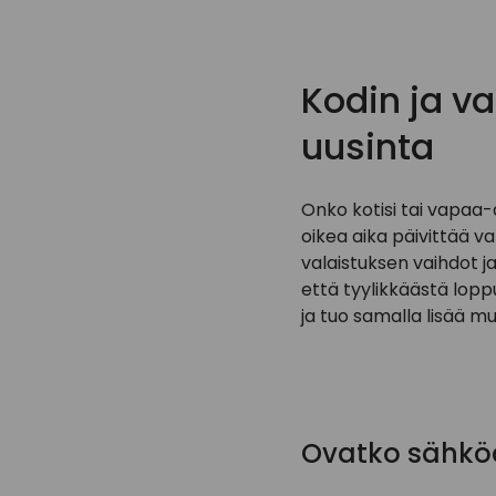
Kodin ja v
uusinta
Onko kotisi tai vapaa-
oikea aika päivittää va
valaistuksen vaihdot 
että tyylikkäästä lop
ja tuo samalla lisää 
Ovatko sähköa