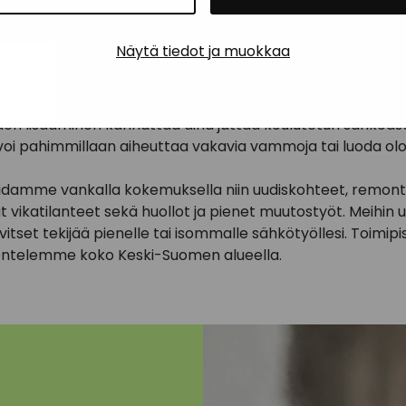
on sähkötyöt Jyväskylässä j
Näytä tiedot ja muokkaa
kaikki sähköverkkoon liittyvät muutostyöt, sähkövikojen ko
iden lisääminen kannattaa aina jättää koulutetun sähköas
 voi pahimmillaan aiheuttaa vakavia vammoja tai luoda ol
idamme vankalla kokemuksella niin uudiskohteet, remont
t vikatilanteet sekä huollot ja pienet muutostyöt. Meihin 
rvitset tekijää pienelle tai isommalle sähkötyöllesi. Toimi
kentelemme koko Keski-Suomen alueella.