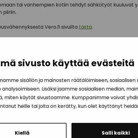
i omaan tai vanhempien kotiin tehdyt sähkötyöt kuuluvat 
iiriin.
lousvähennyksestä Vero.fi sivuilta
tästä
.
mä sivusto käyttää evästeitä
amme sisällön ja mainosten räätälöimiseen, sosiaalisen
nalysoimiseen. Lisäksi jaamme sosiaalisen median, maino
ä, miten käytät sivustoamme. Kumppanimme voivat yhdist
t antanut heille tai joita on kerätty, kun olet käyttänyt heid
Kiellä
Salli kaikki