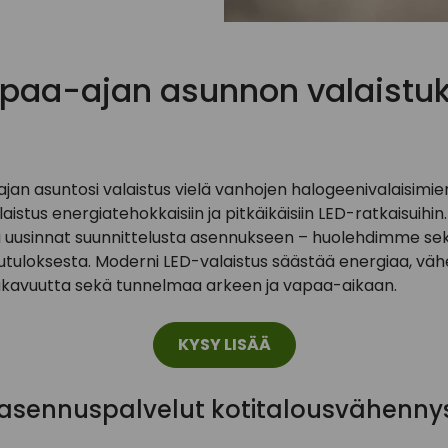
apaa-ajan asunnon valaistu
ajan asuntosi valaistus vielä vanhojen halogeenivalaisimi
laistus energiatehokkaisiin ja pitkäikäisiin LED-ratkaisui
ja uusinnat suunnittelusta asennukseen – huolehdimme sek
putuloksesta. Moderni LED-valaistus säästää energiaa, vä
mukavuutta sekä tunnelmaa arkeen ja vapaa-aikaan.
KYSY LISÄÄ
sennuspalvelut kotitalousvähennys