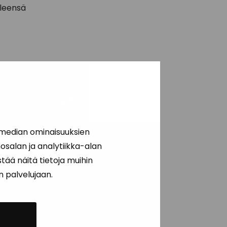
yleensä
 median ominaisuuksien
salan ja analytiikka-alan
ää näitä tietoja muihin
än palvelujaan.