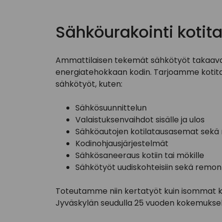
Sähköurakointi kotita
Ammattilaisen tekemät sähkötyöt takaavat 
energiatehokkaan kodin. Tarjoamme kotitalo
sähkötyöt, kuten:
Sähkösuunnittelun
Valaistuksenvaihdot sisälle ja ulos
Sähköautojen kotilatausasemat sekä 
Kodinohjausjärjestelmät
Sähkösaneeraus kotiin tai mökille
Sähkötyöt uudiskohteisiin sekä remonto
Toteutamme niin kertatyöt kuin isommat 
Jyväskylän seudulla 25 vuoden kokemuksell