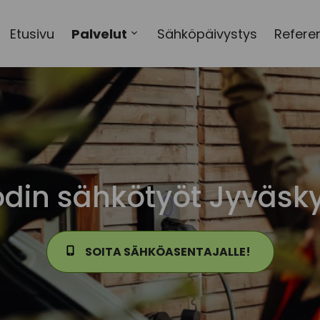
Etusivu
Palvelut
Sähköpäivystys
Referen
Open
sub-
menu
din sähkötyöt Jyväsk
SOITA SÄHKÖASENTAJALLE!