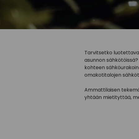
Tarvitsetko luotettav
asunnon sähkötöissä? 
kohteen sähköurakoin
omakotitalojen sähköt
Ammattilaisen tekemät
yhtään mietityttää, me