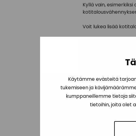
Kyllä vain, esimerkiks
kotitalousvähennyksen p
Voit lukea lisää kotita
Tä
Käytämme evästeitä tarjoam
tukemiseen ja kävijämäärämme a
kumppaneillemme tietoja siit
tietoihin, joita ole