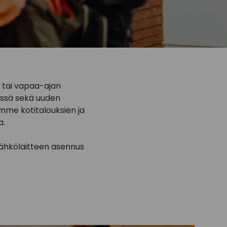
 tai vapaa-ajan
issä sekä uuden
me kotitalouksien ja
a.
sähkölaitteen asennus