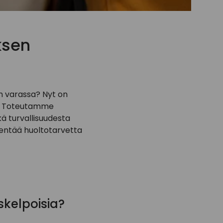
ksen
en varassa? Nyt on
hin. Toteutamme
ä turvallisuudesta
hentää huoltotarvetta
kelpoisia?