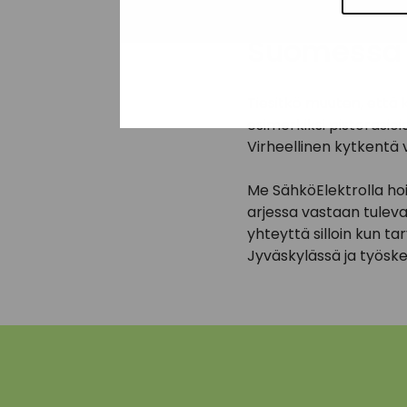
Omakotital
Suomessa
Tiesitkö muuten, että 
esimerkiksi pistorasio
Virheellinen kytkentä
Me SähköElektrolla ho
arjessa vastaan tuleva
yhteyttä silloin kun ta
Jyväskylässä ja työs