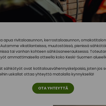
aa apua rivitaloasunnon, kerrostaloasunnon, omakotitalon
Autamme vikatilanteissa, muutostöissä, pienissä sähkötö
nissa tai vanhan kohteen sähkösaneerauksessa. Toteutam
yöt ammattimaisella otteella koko Keski-Suomen alueell
 sähkötyöt ovat kotitalousvähennyskelpoisia, joten jos 
ihin uskallat ottaa yhteyttä matalalla kynnyksellä!
OTA YHTEYTTÄ