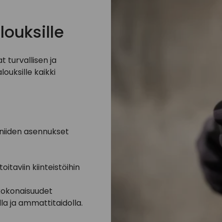
louksille
turvallisen ja
uksille kaikki
niiden asennukset
itaviin kiinteistöihin
kokonaisuudet
a ja ammattitaidolla.