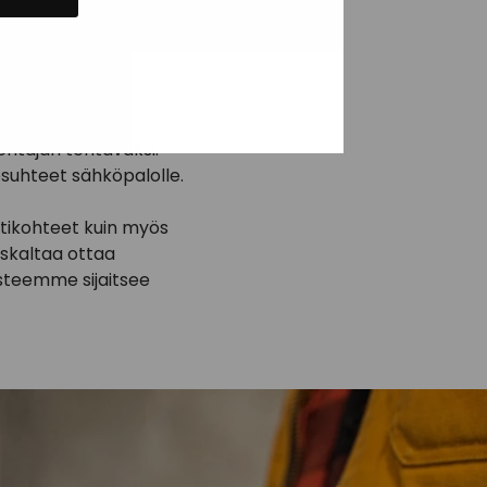
a Keski-
rjaukset tai
entajan tehtäväksi.
osuhteet sähköpalolle.
tikohteet kuin myös
uskaltaa ottaa
pisteemme sijaitsee