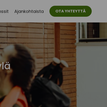
ssit
Ajankohtaista
OTA YHTEYTTÄ
ylä